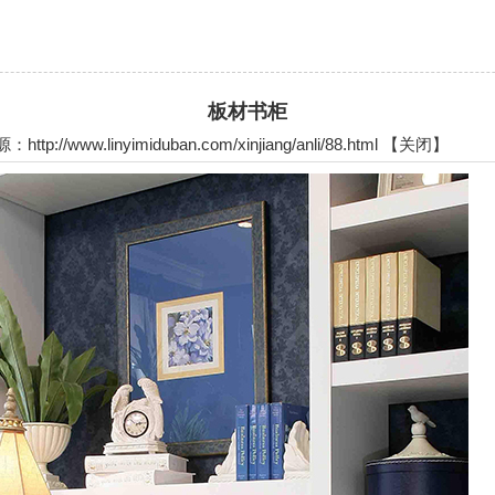
板材书柜
//www.linyimiduban.com/xinjiang/anli/88.html 【
关闭
】